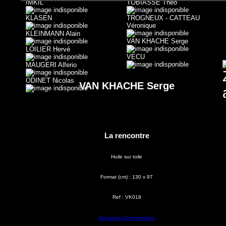
IMKIL
TOBIASSE Théo
KLASEN
TROGNEUX - CATTEAU
Véronique
KLEINMANN Alain
VAN KHACHE Serge
LOILIER Hervé
VECU
MAUGERI Alferio
ODINET Nicolas
VAN KHACHE Serge
La rencontre
Huile sur toile
Format (cm) : 130 x 97
Ref : VK018
Demande d'informations