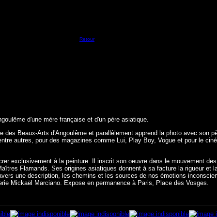
Retour
oulême d'une mère française et d'un père asiatique.
école des Beaux-Arts d'Angoulême et parallèlement apprend la photo avec son pè
lle, entre autres, pour des magazines comme Lui, Play Boy, Vogue et pour le ci
crer exclusivement à la peinture. Il inscrit son oeuvre dans le mouvement des
aîtres Flamands. Ses origines asiatiques donnent à sa facture la rigueur et la
à travers une description, les chemins et les sources de nos émotions inconscie
Galerie Mickaël Marciano. Expose en permanence à Paris, Place des Vosges.