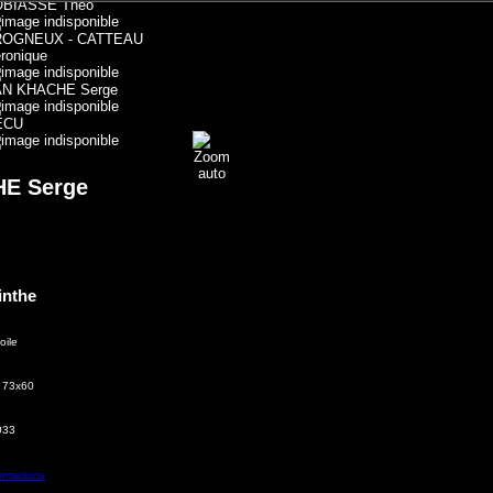
OBIASSE Théo
ROGNEUX - CATTEAU
ronique
AN KHACHE Serge
ECU
E Serge
inthe
oile
: 73x60
033
ormations