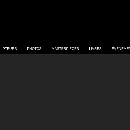
ULPTEURS
PHOTOS
MASTERPIECES
LIVRES
ÉVENEME
JOT Marcel Nino
ERINA
OULET Raymond
ILICI Jean Claude
AYA SORKINE
URAUD Roger
RIN Jean-Paul
UPIN Michèle