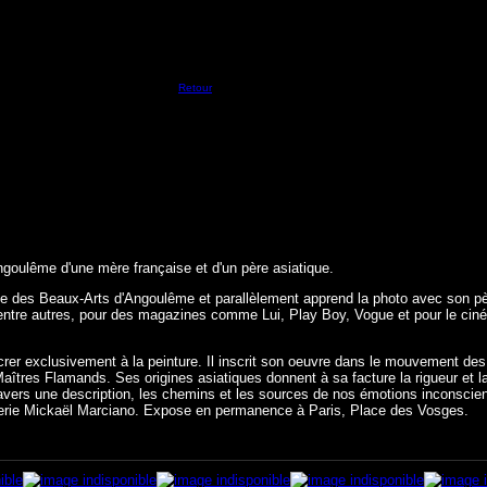
Retour
oulême d'une mère française et d'un père asiatique.
école des Beaux-Arts d'Angoulême et parallèlement apprend la photo avec son pè
lle, entre autres, pour des magazines comme Lui, Play Boy, Vogue et pour le ci
crer exclusivement à la peinture. Il inscrit son oeuvre dans le mouvement des
aîtres Flamands. Ses origines asiatiques donnent à sa facture la rigueur et la
à travers une description, les chemins et les sources de nos émotions inconscie
Galerie Mickaël Marciano. Expose en permanence à Paris, Place des Vosges.