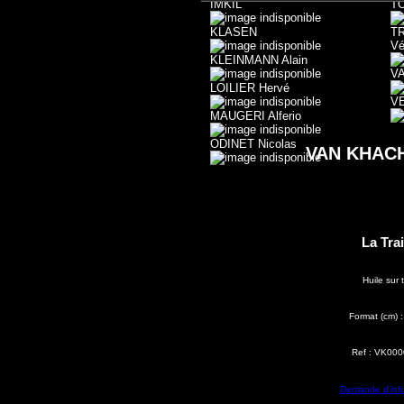
IMKIL
T
KLASEN
T
Vé
KLEINMANN Alain
V
LOILIER Hervé
V
MAUGERI Alferio
ODINET Nicolas
VAN KHACH
La Tra
Huile sur t
Format (cm) 
Ref : VK00
Demande d'inf