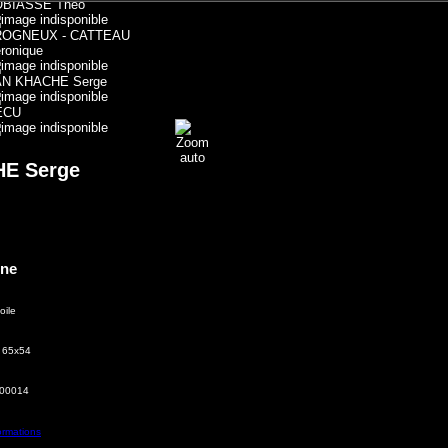
OBIASSE Théo
ROGNEUX - CATTEAU
ronique
AN KHACHE Serge
ECU
E Serge
ine
oile
: 65x54
000014
ormations