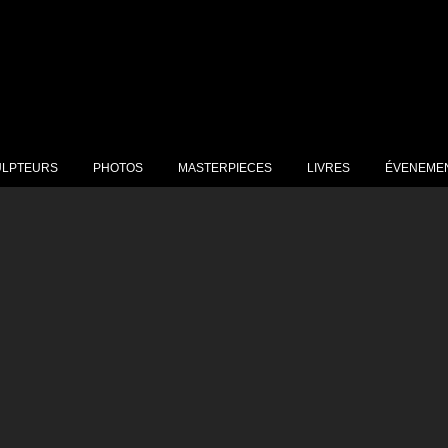
ULPTEURS
PHOTOS
MASTERPIECES
LIVRES
ÉVENEME
JOT Marcel Nino
ERINA
OULET Raymond
ILICI Jean Claude
AYA SORKINE
URAUD Roger
RIN Jean-Paul
UPIN Michèle