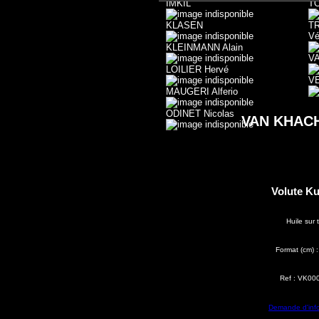
IMKIL
T
KLASEN
T
Vé
KLEINMANN Alain
V
LOILIER Hervé
V
MAUGERI Alferio
ODINET Nicolas
VAN KHACH
Volute Ku
Huile sur t
Format (cm) 
Ref : VK00
Demande d'inf