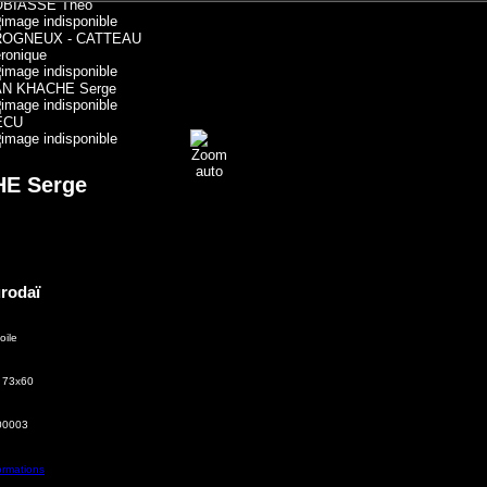
OBIASSE Théo
ROGNEUX - CATTEAU
ronique
AN KHACHE Serge
ECU
E Serge
rodaï
oile
: 73x60
00003
ormations