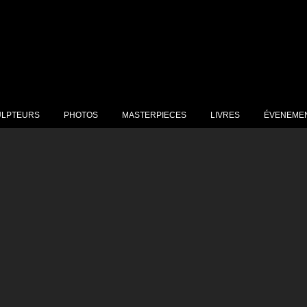
ULPTEURS
PHOTOS
MASTERPIECES
LIVRES
ÉVENEME
JOT Marcel Nino
ERINA
OULET Raymond
ILICI Jean Claude
AYA SORKINE
URAUD Roger
RIN Jean-Paul
UPIN Michèle