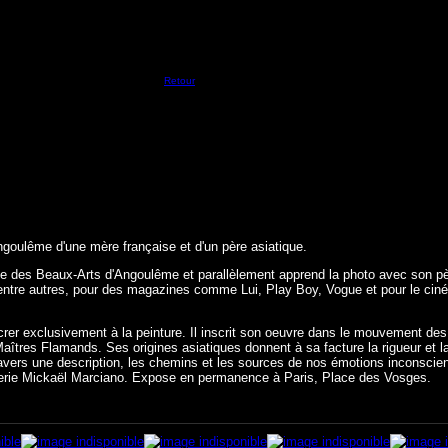
Retour
oulême d'une mère française et d'un père asiatique.
école des Beaux-Arts d'Angoulême et parallèlement apprend la photo avec son pè
lle, entre autres, pour des magazines comme Lui, Play Boy, Vogue et pour le ci
crer exclusivement à la peinture. Il inscrit son oeuvre dans le mouvement des
aîtres Flamands. Ses origines asiatiques donnent à sa facture la rigueur et la
à travers une description, les chemins et les sources de nos émotions inconscie
Galerie Mickaël Marciano. Expose en permanence à Paris, Place des Vosges.